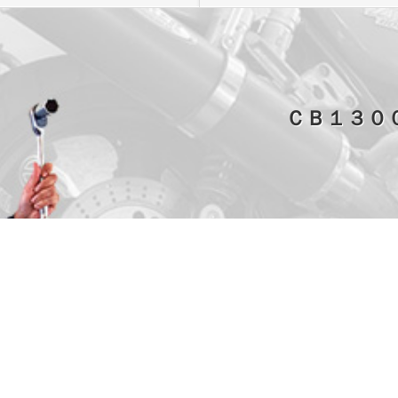
ＣＢ１３０