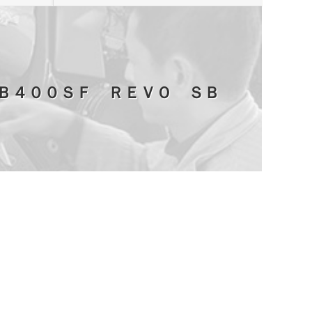
Ｂ４００ＳＦ ＲＥＶＯ ＳＢ