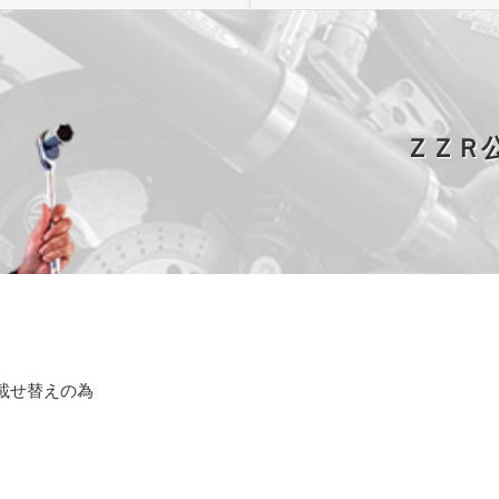
ＺＺＲ公
載せ替えの為