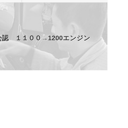
認 １１００→1200エンジン